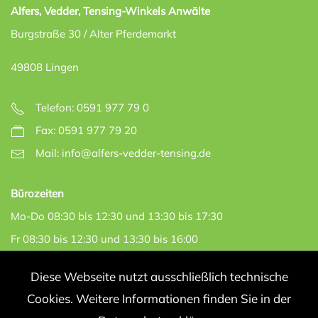
Alfers, Vedder, Tensing-Winkels Anwälte
Burgstraße 30 / Alter Pferdemarkt
49808 Lingen
Telefon: 0591 977 79 0
Fax: 0591 977 79 20
Mail:
info@alfers-vedder-tensing.de
Bürozeiten
Mo-Do 08:30 bis 12:30 und 13:30 bis 17:30
Fr 08:30 bis 12:30 und 13:30 bis 16:00
und nach Vereinbarung
Diese Webseite nutzt ausschließlich technische
Cookies. Weitere Informationen finden Sie in der
IMPRESSUM
DATENSCHUTZ
FORMULARE