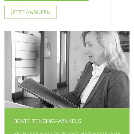
JETZT ANRUFEN
BEATE TENSING-WINKELS
RECHTSANWÄLTIN UND FACHANWÄLTIN FÜR